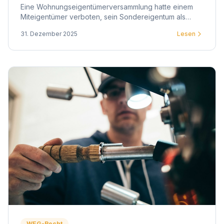
Eine Wohnungseigentümerversammlung hatte einem
Miteigentümer verboten, sein Sondereigentum als
psychologische Praxis zu nutzen. Das OLG Düsseldorf
31. Dezember 2025
Lesen
entschied anders.
WEG-Recht