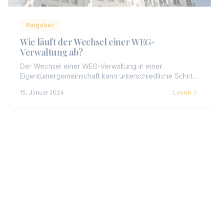
Ratgeber
Wie läuft der Wechsel einer WEG-
Verwaltung ab?
Der Wechsel einer WEG-Verwaltung in einer
Eigentümergemeinschaft kann unterschiedliche Schritte
und Prozesse umfassen. Hier ist eine allgemeine
15. Januar 2024
Lesen
Übersicht über den Ablauf.