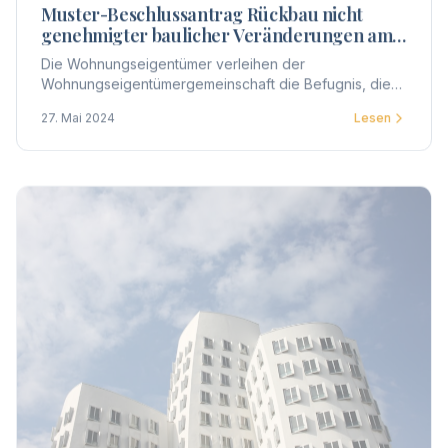
Muster-Beschlussantrag Rückbau nicht
genehmigter baulicher Veränderungen am
Gemeinschaftseigentum
Die Wohnungseigentümer verleihen der
Wohnungseigentümergemeinschaft die Befugnis, die
ihnen zustehenden Individualansprüche auf
27. Mai 2024
Lesen
Beseitigung der baulichen Veränderungen geltend zu
machen.