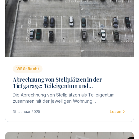
WEG-Recht
Abrechnung von Stellplätzen in der
Tiefgarage: Teileigentum und
Sondereigentum in der WEG
Die Abrechnung von Stellplätzen als Teileigentum
zusammen mit der jeweiligen Wohnung
(Sondereigentum) erfordert klare Beschlüsse und eine
15. Januar 2025
Lesen
rechtssichere Vorgehensweise.