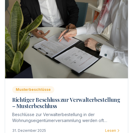
Musterbeschlüsse
Richtiger Beschluss zur Verwalterbestellung
– Musterbeschluss
Beschlüsse zur Verwalterbestellung in der
Wohnungseigentümerversammlung werden oft
ungenau formuliert. Hier finden Sie Musterbeschlüsse
31. Dezember 2025
Lesen
für verschiedene Szenarien.