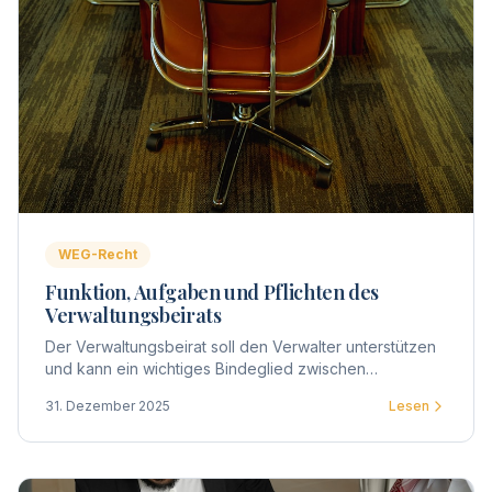
WEG-Recht
Funktion, Aufgaben und Pflichten des
Verwaltungsbeirats
Der Verwaltungsbeirat soll den Verwalter unterstützen
und kann ein wichtiges Bindeglied zwischen
Eigentümern und Verwaltung darstellen. Gesetzlich
31. Dezember 2025
Lesen
zwingend vorgeschrieben ist die Wahl eines Beirats
nicht.