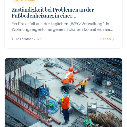
Zuständigkeit bei Problemen an der
Fußbodenheizung in einer
Wohnungseigentümergemeinschaft
Ein Praxisfall aus der täglichen „WEG-Verwaltung". In
Wohnungseigentümergemeinschaften kommt es immer
wieder zu Unsicherheiten, wenn technische Defekte
1. Dezember 2025
Lesen
innerhalb einer Wohnung auftreten.