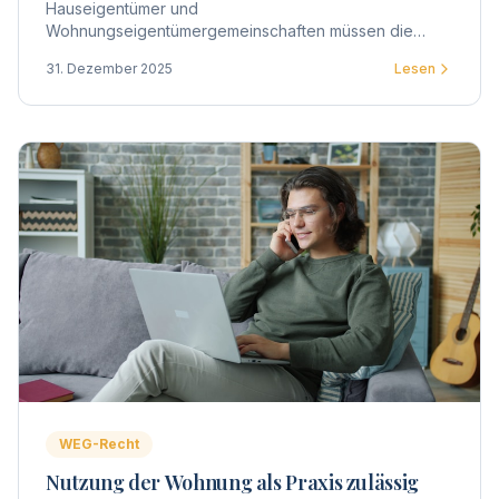
Hauseigentümer und
Wohnungseigentümergemeinschaften müssen die
Trinkwasseranlagen in Gebäuden auf Legionellen
31. Dezember 2025
Lesen
untersuchen lassen. Hier erfahren Sie alles Wichtige
zur Prüfpflicht.
WEG-Recht
Nutzung der Wohnung als Praxis zulässig