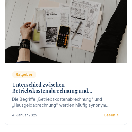
Ratgeber
Unterschied zwischen
Betriebskostenabrechnung und
Hausgeldabrechnung
Die Begriffe „Betriebskostenabrechnung" und
„Hausgeldabrechnung" werden häufig synonym
verwendet, doch gibt es entscheidende Unterschiede
4. Januar 2025
Lesen
zwischen beiden.