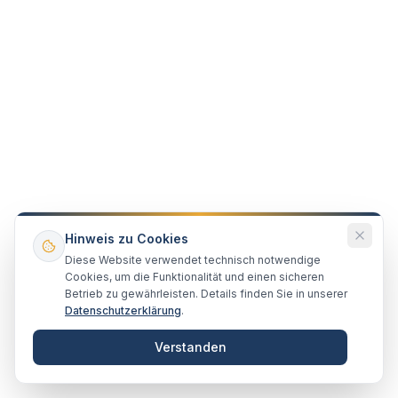
WEG-Recht
Hausgeldzahlung in einer werdenden
Wohnungseigentümergemeinschaft –
Neubau – Aufteilung – Erstverkauf
Die werdende Wohnungseigentümergemeinschaft
entsteht, wenn eine Auflassungsvormerkung für einen
Hinweis zu Cookies
Erwerber im Grundbuch eingetragen ist und dieser
Diese Website verwendet technisch notwendige
15. Februar 2020
Lesen
Erwerber Besitz an der erworbenen Wohnung hat.
Cookies, um die Funktionalität und einen sicheren
Betrieb zu gewährleisten. Details finden Sie in unserer
Datenschutzerklärung
.
Verstanden