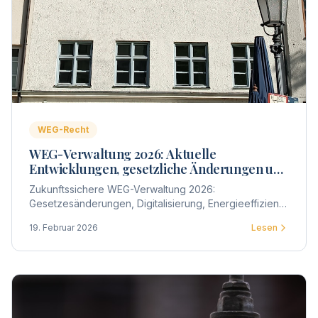
WEG-Recht
WEG-Verwaltung 2026: Aktuelle
Entwicklungen, gesetzliche Änderungen und
praktische Auswirkungen für
Zukunftssichere WEG-Verwaltung 2026:
Wohnungseigentümergemeinschaften
Gesetzesänderungen, Digitalisierung, Energieeffizienz
und wirtschaftliche Steuerung – welche Entwicklungen
19. Februar 2026
Lesen
Wohnungseigentümergemeinschaften jetzt strategisch
berücksichtigen sollten.