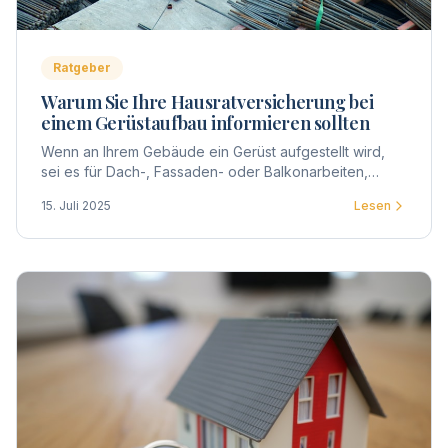
Ratgeber
Warum Sie Ihre Hausratversicherung bei
einem Gerüstaufbau informieren sollten
Wenn an Ihrem Gebäude ein Gerüst aufgestellt wird,
sei es für Dach-, Fassaden- oder Balkonarbeiten,
betrifft dies nicht nur die Eigentümergemeinschaft,
15. Juli 2025
Lesen
sondern auch jeden einzelnen Eigentümer.