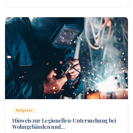
Ratgeber
Hinweis zur Legionellen-Untersuchung bei
Wohngebäuden und
Wohnungseigentümergemeinschaften