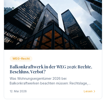
WEG-Recht
Balkonkraftwerk in der WEG 2026: Rechte,
Beschluss, Verbot?
Was Wohnungseigentümer 2026 bei
Balkonkraftwerken beachten müssen: Rechtslage,
Zustimmung der WEG, Beschlussgestaltung, Praxis-
12. Mai 2026
Lesen
Tipps und typische Streitpunkte.