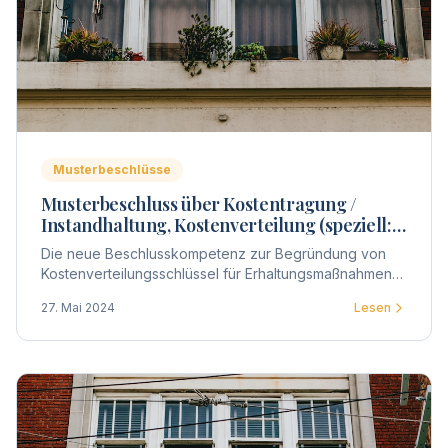
Musterbeschlüsse
Musterbeschluss über Kostentragung /
Instandhaltung, Kostenverteilung (speziell:
Fenster, Balkon- u.
Die neue Beschlusskompetenz zur Begründung von
Wohnungseingangstüren)
Kostenverteilungsschlüssel für Erhaltungsmaßnahmen
ermöglicht auch, die Kostenverteilung schlicht für die
27. Mai 2024
Lesen
Verteilung der Kosten einzelner Gebäudeteile zu
beschließen.