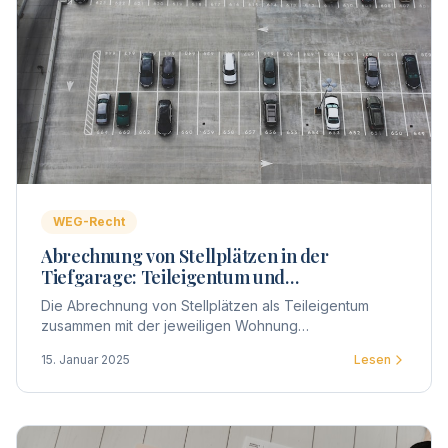
WEG-Recht
Abrechnung von Stellplätzen in der
Tiefgarage: Teileigentum und
Sondereigentum in der WEG
Die Abrechnung von Stellplätzen als Teileigentum
zusammen mit der jeweiligen Wohnung
(Sondereigentum) erfordert klare Beschlüsse und eine
15. Januar 2025
Lesen
rechtssichere Vorgehensweise.