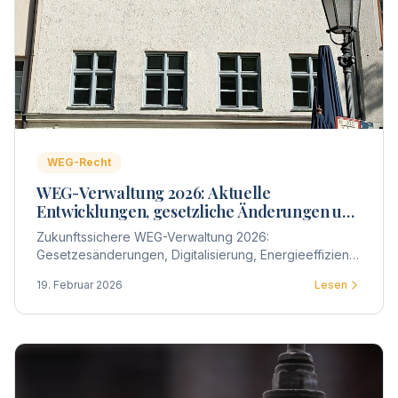
WEG-Recht
WEG-Verwaltung 2026: Aktuelle
Entwicklungen, gesetzliche Änderungen und
praktische Auswirkungen für
Zukunftssichere WEG-Verwaltung 2026:
Wohnungseigentümergemeinschaften
Gesetzesänderungen, Digitalisierung, Energieeffizienz
und wirtschaftliche Steuerung – welche Entwicklungen
19. Februar 2026
Lesen
Wohnungseigentümergemeinschaften jetzt strategisch
berücksichtigen sollten.