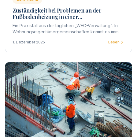
Zuständigkeit bei Problemen an der
Fußbodenheizung in einer
Wohnungseigentümergemeinschaft
Ein Praxisfall aus der täglichen „WEG-Verwaltung". In
Wohnungseigentümergemeinschaften kommt es immer
wieder zu Unsicherheiten, wenn technische Defekte
1. Dezember 2025
Lesen
innerhalb einer Wohnung auftreten.