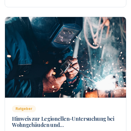
Ratgeber
Hinweis zur Legionellen-Untersuchung bei
Wohngebäuden und
Wohnungseigentümergemeinschaften