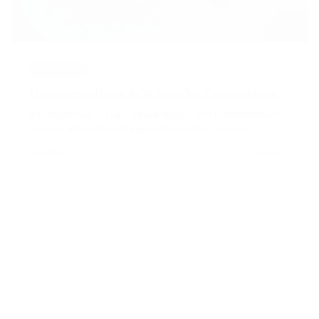
Ratgeber
Hausverwaltung in Zeiten des Coronavirus
Informationen zu Einschränkungen und Erreichbarkeit
unserer Hausverwaltung während der Corona-
Pandemie. Telefonische Erreichbarkeit bleibt
16. März 2020
Lesen
gewährleistet.