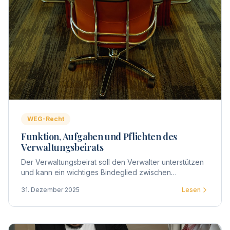
WEG-Recht
Funktion, Aufgaben und Pflichten des
Verwaltungsbeirats
Der Verwaltungsbeirat soll den Verwalter unterstützen
und kann ein wichtiges Bindeglied zwischen
Eigentümern und Verwaltung darstellen. Gesetzlich
31. Dezember 2025
Lesen
zwingend vorgeschrieben ist die Wahl eines Beirats
nicht.