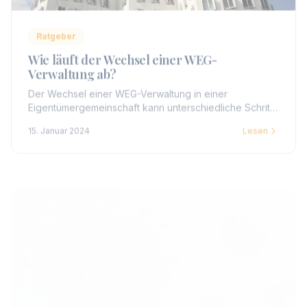
Ratgeber
Wie läuft der Wechsel einer WEG-
Verwaltung ab?
Der Wechsel einer WEG-Verwaltung in einer
Eigentümergemeinschaft kann unterschiedliche Schritte
und Prozesse umfassen. Hier ist eine allgemeine
15. Januar 2024
Lesen
Übersicht über den Ablauf.