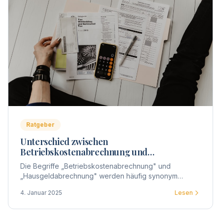
Ratgeber
Unterschied zwischen
Betriebskostenabrechnung und
Hausgeldabrechnung
Die Begriffe „Betriebskostenabrechnung" und
„Hausgeldabrechnung" werden häufig synonym
verwendet, doch gibt es entscheidende Unterschiede
4. Januar 2025
Lesen
zwischen beiden.