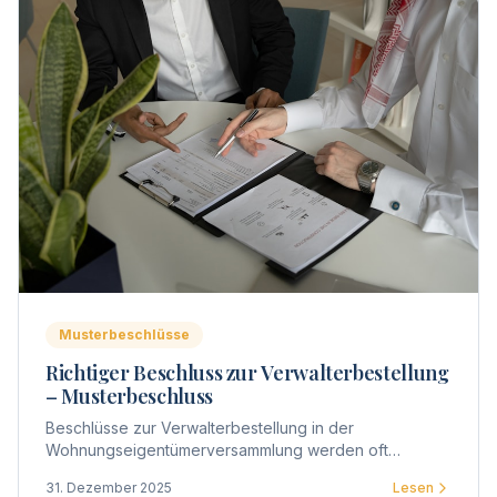
Musterbeschlüsse
Richtiger Beschluss zur Verwalterbestellung
– Musterbeschluss
Beschlüsse zur Verwalterbestellung in der
Wohnungseigentümerversammlung werden oft
ungenau formuliert. Hier finden Sie Musterbeschlüsse
31. Dezember 2025
Lesen
für verschiedene Szenarien.