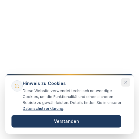
WEG-Recht
Hausgeldzahlung in einer werdenden
Wohnungseigentümergemeinschaft –
Neubau – Aufteilung – Erstverkauf
Die werdende Wohnungseigentümergemeinschaft
entsteht, wenn eine Auflassungsvormerkung für einen
Hinweis zu Cookies
Erwerber im Grundbuch eingetragen ist und dieser
Diese Website verwendet technisch notwendige
15. Februar 2020
Lesen
Erwerber Besitz an der erworbenen Wohnung hat.
Cookies, um die Funktionalität und einen sicheren
Betrieb zu gewährleisten. Details finden Sie in unserer
Datenschutzerklärung
.
Verstanden