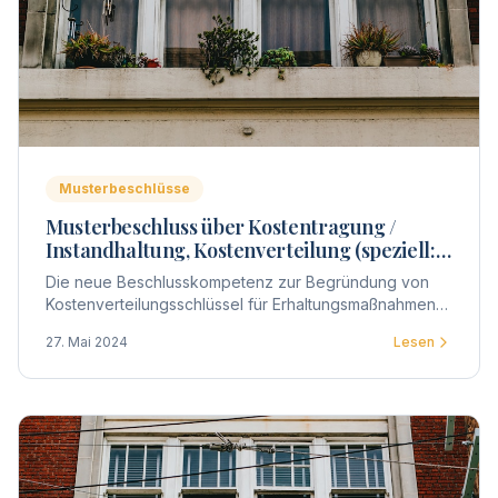
Musterbeschlüsse
Musterbeschluss über Kostentragung /
Instandhaltung, Kostenverteilung (speziell:
Fenster, Balkon- u.
Die neue Beschlusskompetenz zur Begründung von
Wohnungseingangstüren)
Kostenverteilungsschlüssel für Erhaltungsmaßnahmen
ermöglicht auch, die Kostenverteilung schlicht für die
27. Mai 2024
Lesen
Verteilung der Kosten einzelner Gebäudeteile zu
beschließen.