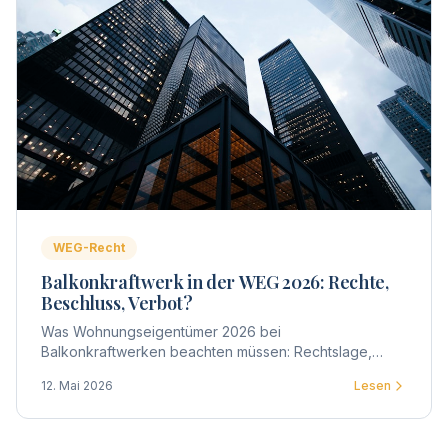
WEG-Recht
Balkonkraftwerk in der WEG 2026: Rechte,
Beschluss, Verbot?
Was Wohnungseigentümer 2026 bei
Balkonkraftwerken beachten müssen: Rechtslage,
Zustimmung der WEG, Beschlussgestaltung, Praxis-
12. Mai 2026
Lesen
Tipps und typische Streitpunkte.