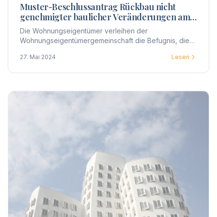
Muster-Beschlussantrag Rückbau nicht
genehmigter baulicher Veränderungen am
Gemeinschaftseigentum
Die Wohnungseigentümer verleihen der
Wohnungseigentümergemeinschaft die Befugnis, die
ihnen zustehenden Individualansprüche auf
27. Mai 2024
Lesen
Beseitigung der baulichen Veränderungen geltend zu
machen.