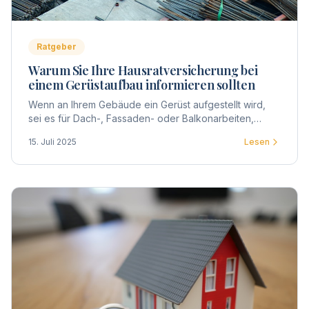
Ratgeber
Warum Sie Ihre Hausratversicherung bei
einem Gerüstaufbau informieren sollten
Wenn an Ihrem Gebäude ein Gerüst aufgestellt wird,
sei es für Dach-, Fassaden- oder Balkonarbeiten,
betrifft dies nicht nur die Eigentümergemeinschaft,
15. Juli 2025
Lesen
sondern auch jeden einzelnen Eigentümer.