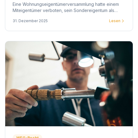
Eine Wohnungseigentümerversammlung hatte einem
Miteigentümer verboten, sein Sondereigentum als
psychologische Praxis zu nutzen. Das OLG Düsseldorf
31. Dezember 2025
Lesen
entschied anders.
WEG-Recht