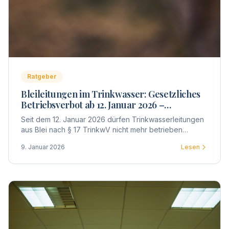
Ratgeber
Bleileitungen im Trinkwasser: Gesetzliches
Betriebsverbot ab 12. Januar 2026 –
Untersuchung und Bewertung
Seit dem 12. Januar 2026 dürfen Trinkwasserleitungen
aus Blei nach § 17 TrinkwV nicht mehr betrieben
werden. Was das für Eigentümer, WEG und Vermieter
9. Januar 2026
Lesen
bedeutet – Untersuchung, Bewertung, Meldepflicht
und Fristen im Überblick.