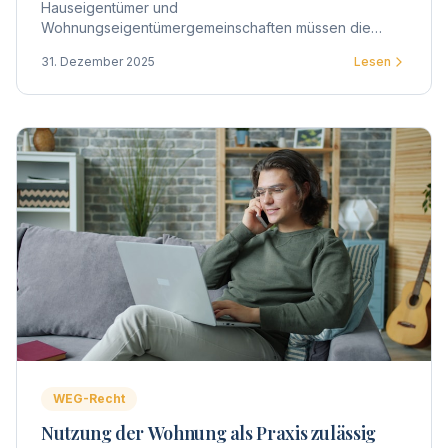
Hauseigentümer und
Wohnungseigentümergemeinschaften müssen die
Trinkwasseranlagen in Gebäuden auf Legionellen
31. Dezember 2025
Lesen
untersuchen lassen. Hier erfahren Sie alles Wichtige
zur Prüfpflicht.
WEG-Recht
Nutzung der Wohnung als Praxis zulässig