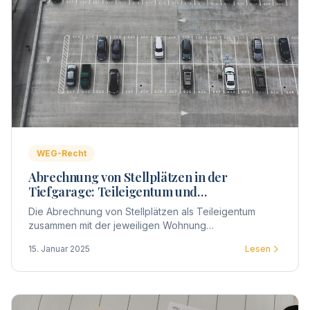
WEG-Recht
Abrechnung von Stellplätzen in der
Tiefgarage: Teileigentum und
Sondereigentum in der WEG
Die Abrechnung von Stellplätzen als Teileigentum
zusammen mit der jeweiligen Wohnung
(Sondereigentum) erfordert klare Beschlüsse und eine
15. Januar 2025
Lesen
rechtssichere Vorgehensweise.