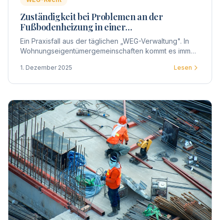
Zuständigkeit bei Problemen an der
Fußbodenheizung in einer
Wohnungseigentümergemeinschaft
Ein Praxisfall aus der täglichen „WEG-Verwaltung". In
Wohnungseigentümergemeinschaften kommt es immer
wieder zu Unsicherheiten, wenn technische Defekte
1. Dezember 2025
Lesen
innerhalb einer Wohnung auftreten.