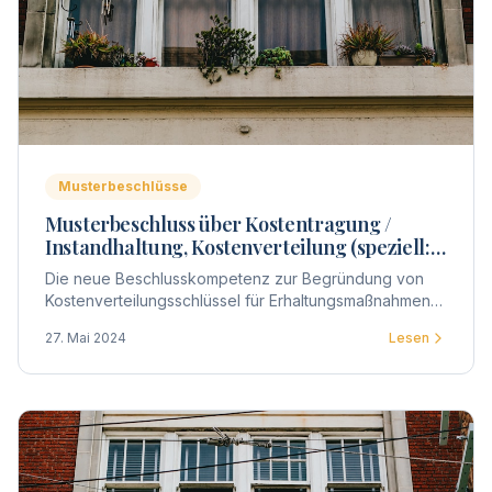
Musterbeschlüsse
Musterbeschluss über Kostentragung /
Instandhaltung, Kostenverteilung (speziell:
Fenster, Balkon- u.
Die neue Beschlusskompetenz zur Begründung von
Wohnungseingangstüren)
Kostenverteilungsschlüssel für Erhaltungsmaßnahmen
ermöglicht auch, die Kostenverteilung schlicht für die
27. Mai 2024
Lesen
Verteilung der Kosten einzelner Gebäudeteile zu
beschließen.