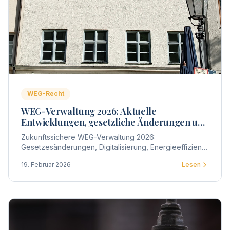
WEG-Recht
WEG-Verwaltung 2026: Aktuelle
Entwicklungen, gesetzliche Änderungen und
praktische Auswirkungen für
Zukunftssichere WEG-Verwaltung 2026:
Wohnungseigentümergemeinschaften
Gesetzesänderungen, Digitalisierung, Energieeffizienz
und wirtschaftliche Steuerung – welche Entwicklungen
19. Februar 2026
Lesen
Wohnungseigentümergemeinschaften jetzt strategisch
berücksichtigen sollten.