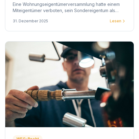
Eine Wohnungseigentümerversammlung hatte einem
Miteigentümer verboten, sein Sondereigentum als
psychologische Praxis zu nutzen. Das OLG Düsseldorf
31. Dezember 2025
Lesen
entschied anders.
WEG-Recht