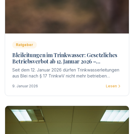
Ratgeber
Bleileitungen im Trinkwasser: Gesetzliches
Betriebsverbot ab 12. Januar 2026 –
Untersuchung und Bewertung
Seit dem 12. Januar 2026 dürfen Trinkwasserleitungen
aus Blei nach § 17 TrinkwV nicht mehr betrieben
werden. Was das für Eigentümer, WEG und Vermieter
9. Januar 2026
Lesen
bedeutet – Untersuchung, Bewertung, Meldepflicht
und Fristen im Überblick.