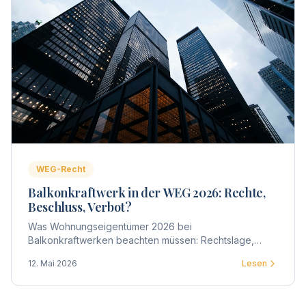
WEG-Recht
Balkonkraftwerk in der WEG 2026: Rechte,
Beschluss, Verbot?
Was Wohnungseigentümer 2026 bei
Balkonkraftwerken beachten müssen: Rechtslage,
Zustimmung der WEG, Beschlussgestaltung, Praxis-
12. Mai 2026
Lesen
Tipps und typische Streitpunkte.