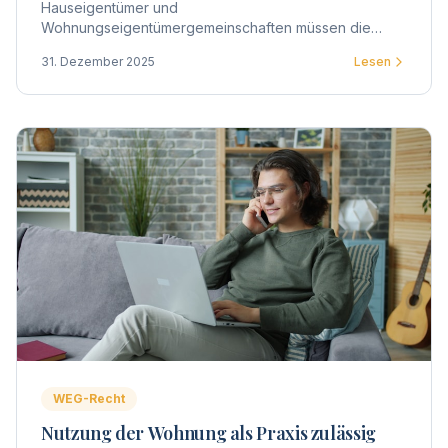
Hauseigentümer und
Wohnungseigentümergemeinschaften müssen die
Trinkwasseranlagen in Gebäuden auf Legionellen
31. Dezember 2025
Lesen
untersuchen lassen. Hier erfahren Sie alles Wichtige
zur Prüfpflicht.
WEG-Recht
Nutzung der Wohnung als Praxis zulässig