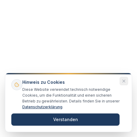
WEG-Recht
Hausgeldzahlung in einer werdenden
Wohnungseigentümergemeinschaft –
Neubau – Aufteilung – Erstverkauf
Die werdende Wohnungseigentümergemeinschaft
entsteht, wenn eine Auflassungsvormerkung für einen
Hinweis zu Cookies
Erwerber im Grundbuch eingetragen ist und dieser
Diese Website verwendet technisch notwendige
15. Februar 2020
Lesen
Erwerber Besitz an der erworbenen Wohnung hat.
Cookies, um die Funktionalität und einen sicheren
Betrieb zu gewährleisten. Details finden Sie in unserer
Datenschutzerklärung
.
Verstanden