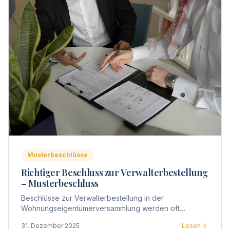
Musterbeschlüsse
Richtiger Beschluss zur Verwalterbestellung
– Musterbeschluss
Beschlüsse zur Verwalterbestellung in der
Wohnungseigentümerversammlung werden oft
ungenau formuliert. Hier finden Sie Musterbeschlüsse
31. Dezember 2025
Lesen
für verschiedene Szenarien.