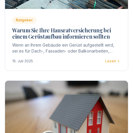
Ratgeber
Warum Sie Ihre Hausratversicherung bei
einem Gerüstaufbau informieren sollten
Wenn an Ihrem Gebäude ein Gerüst aufgestellt wird,
sei es für Dach-, Fassaden- oder Balkonarbeiten,
betrifft dies nicht nur die Eigentümergemeinschaft,
15. Juli 2025
Lesen
sondern auch jeden einzelnen Eigentümer.