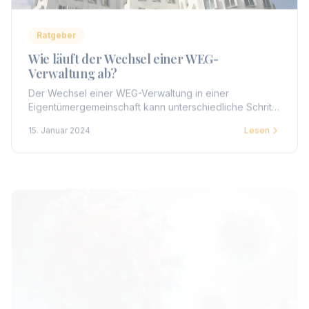
Ratgeber
Wie läuft der Wechsel einer WEG-
Verwaltung ab?
Der Wechsel einer WEG-Verwaltung in einer
Eigentümergemeinschaft kann unterschiedliche Schritte
und Prozesse umfassen. Hier ist eine allgemeine
15. Januar 2024
Lesen
Übersicht über den Ablauf.