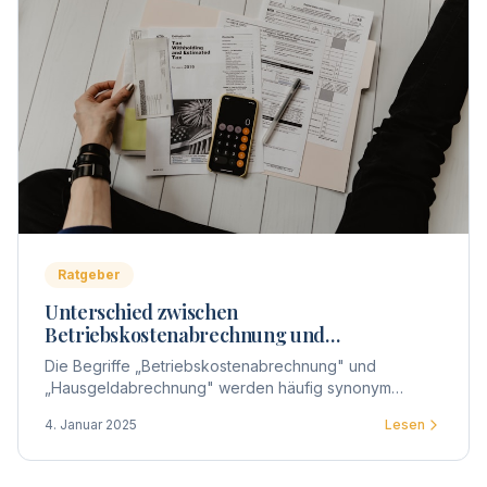
Ratgeber
Unterschied zwischen
Betriebskostenabrechnung und
Hausgeldabrechnung
Die Begriffe „Betriebskostenabrechnung" und
„Hausgeldabrechnung" werden häufig synonym
verwendet, doch gibt es entscheidende Unterschiede
4. Januar 2025
Lesen
zwischen beiden.