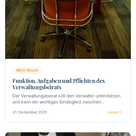
WEG-Recht
Funktion, Aufgaben und Pflichten des
Verwaltungsbeirats
Der Verwaltungsbeirat soll den Verwalter unterstützen
und kann ein wichtiges Bindeglied zwischen
Eigentümern und Verwaltung darstellen. Gesetzlich
31. Dezember 2025
Lesen
zwingend vorgeschrieben ist die Wahl eines Beirats
nicht.