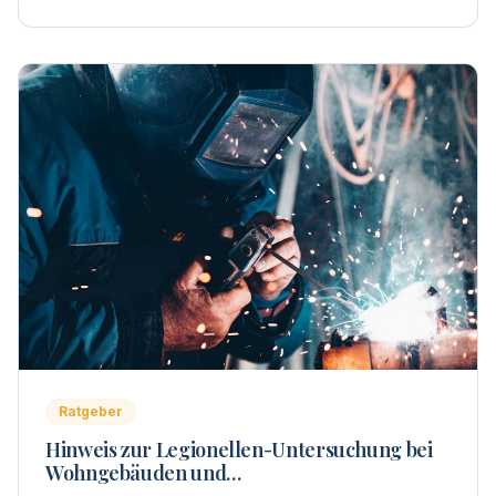
Ratgeber
Hinweis zur Legionellen-Untersuchung bei
Wohngebäuden und
Wohnungseigentümergemeinschaften