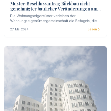
Muster-Beschlussantrag Rückbau nicht
genehmigter baulicher Veränderungen am
Gemeinschaftseigentum
Die Wohnungseigentümer verleihen der
Wohnungseigentümergemeinschaft die Befugnis, die
ihnen zustehenden Individualansprüche auf
27. Mai 2024
Lesen
Beseitigung der baulichen Veränderungen geltend zu
machen.