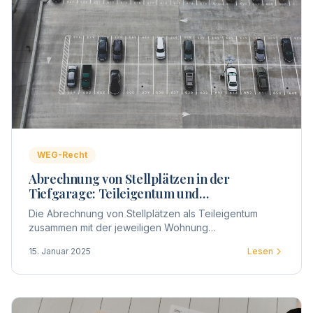
WEG-Recht
Abrechnung von Stellplätzen in der
Tiefgarage: Teileigentum und
Sondereigentum in der WEG
Die Abrechnung von Stellplätzen als Teileigentum
zusammen mit der jeweiligen Wohnung
(Sondereigentum) erfordert klare Beschlüsse und eine
15. Januar 2025
Lesen
rechtssichere Vorgehensweise.