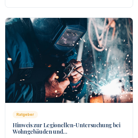
Ratgeber
Hinweis zur Legionellen-Untersuchung bei
Wohngebäuden und
Wohnungseigentümergemeinschaften