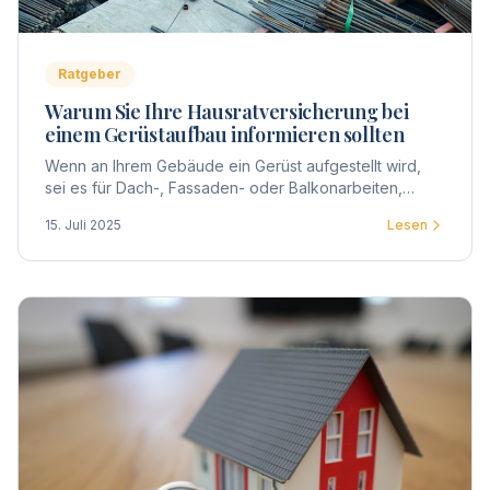
Ratgeber
Warum Sie Ihre Hausratversicherung bei
einem Gerüstaufbau informieren sollten
Wenn an Ihrem Gebäude ein Gerüst aufgestellt wird,
sei es für Dach-, Fassaden- oder Balkonarbeiten,
betrifft dies nicht nur die Eigentümergemeinschaft,
15. Juli 2025
Lesen
sondern auch jeden einzelnen Eigentümer.