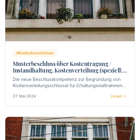
Musterbeschlüsse
Musterbeschluss über Kostentragung /
Instandhaltung, Kostenverteilung (speziell:
Fenster, Balkon- u.
Die neue Beschlusskompetenz zur Begründung von
Wohnungseingangstüren)
Kostenverteilungsschlüssel für Erhaltungsmaßnahmen
ermöglicht auch, die Kostenverteilung schlicht für die
27. Mai 2024
Lesen
Verteilung der Kosten einzelner Gebäudeteile zu
beschließen.