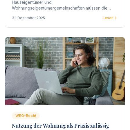
Hauseigentümer und
Wohnungseigentümergemeinschaften müssen die
Trinkwasseranlagen in Gebäuden auf Legionellen
31. Dezember 2025
Lesen
untersuchen lassen. Hier erfahren Sie alles Wichtige
zur Prüfpflicht.
WEG-Recht
Nutzung der Wohnung als Praxis zulässig