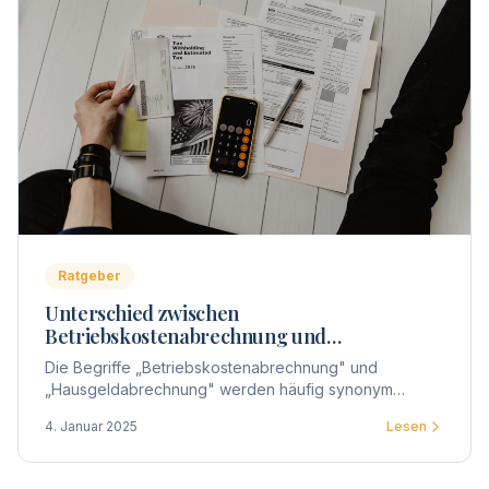
Ratgeber
Unterschied zwischen
Betriebskostenabrechnung und
Hausgeldabrechnung
Die Begriffe „Betriebskostenabrechnung" und
„Hausgeldabrechnung" werden häufig synonym
verwendet, doch gibt es entscheidende Unterschiede
4. Januar 2025
Lesen
zwischen beiden.