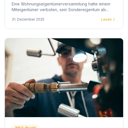
Eine Wohnungseigentümerversammlung hatte einem
Miteigentümer verboten, sein Sondereigentum als
psychologische Praxis zu nutzen. Das OLG Düsseldorf
31. Dezember 2025
Lesen
entschied anders.
WEG-Recht