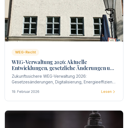
WEG-Recht
WEG-Verwaltung 2026: Aktuelle
Entwicklungen, gesetzliche Änderungen und
praktische Auswirkungen für
Zukunftssichere WEG-Verwaltung 2026:
Wohnungseigentümergemeinschaften
Gesetzesänderungen, Digitalisierung, Energieeffizienz
und wirtschaftliche Steuerung – welche Entwicklungen
19. Februar 2026
Lesen
Wohnungseigentümergemeinschaften jetzt strategisch
berücksichtigen sollten.