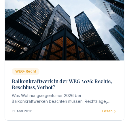
WEG-Recht
Balkonkraftwerk in der WEG 2026: Rechte,
Beschluss, Verbot?
Was Wohnungseigentümer 2026 bei
Balkonkraftwerken beachten müssen: Rechtslage,
Zustimmung der WEG, Beschlussgestaltung, Praxis-
12. Mai 2026
Lesen
Tipps und typische Streitpunkte.