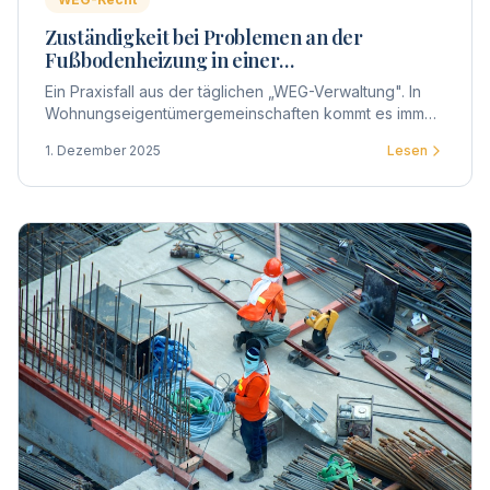
Zuständigkeit bei Problemen an der
Fußbodenheizung in einer
Wohnungseigentümergemeinschaft
Ein Praxisfall aus der täglichen „WEG-Verwaltung". In
Wohnungseigentümergemeinschaften kommt es immer
wieder zu Unsicherheiten, wenn technische Defekte
1. Dezember 2025
Lesen
innerhalb einer Wohnung auftreten.