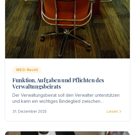
WEG-Recht
Funktion, Aufgaben und Pflichten des
Verwaltungsbeirats
Der Verwaltungsbeirat soll den Verwalter unterstützen
und kann ein wichtiges Bindeglied zwischen
Eigentümern und Verwaltung darstellen. Gesetzlich
31. Dezember 2025
Lesen
zwingend vorgeschrieben ist die Wahl eines Beirats
nicht.