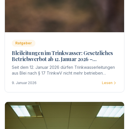
Ratgeber
Bleileitungen im Trinkwasser: Gesetzliches
Betriebsverbot ab 12. Januar 2026 –
Untersuchung und Bewertung
Seit dem 12. Januar 2026 dürfen Trinkwasserleitungen
aus Blei nach § 17 TrinkwV nicht mehr betrieben
werden. Was das für Eigentümer, WEG und Vermieter
9. Januar 2026
Lesen
bedeutet – Untersuchung, Bewertung, Meldepflicht
und Fristen im Überblick.