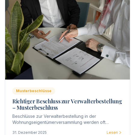
Musterbeschlüsse
Richtiger Beschluss zur Verwalterbestellung
– Musterbeschluss
Beschlüsse zur Verwalterbestellung in der
Wohnungseigentümerversammlung werden oft
ungenau formuliert. Hier finden Sie Musterbeschlüsse
31. Dezember 2025
Lesen
für verschiedene Szenarien.