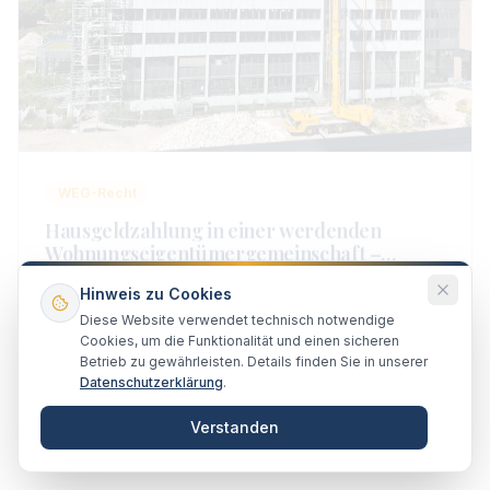
WEG-Recht
Hausgeldzahlung in einer werdenden
Wohnungseigentümergemeinschaft –
Neubau – Aufteilung – Erstverkauf
Die werdende Wohnungseigentümergemeinschaft
entsteht, wenn eine Auflassungsvormerkung für einen
Hinweis zu Cookies
Erwerber im Grundbuch eingetragen ist und dieser
Diese Website verwendet technisch notwendige
15. Februar 2020
Lesen
Erwerber Besitz an der erworbenen Wohnung hat.
Cookies, um die Funktionalität und einen sicheren
Betrieb zu gewährleisten. Details finden Sie in unserer
Datenschutzerklärung
.
Verstanden