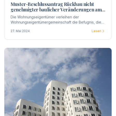
Muster-Beschlussantrag Rückbau nicht
genehmigter baulicher Veränderungen am
Gemeinschaftseigentum
Die Wohnungseigentümer verleihen der
Wohnungseigentümergemeinschaft die Befugnis, die
ihnen zustehenden Individualansprüche auf
27. Mai 2024
Lesen
Beseitigung der baulichen Veränderungen geltend zu
machen.