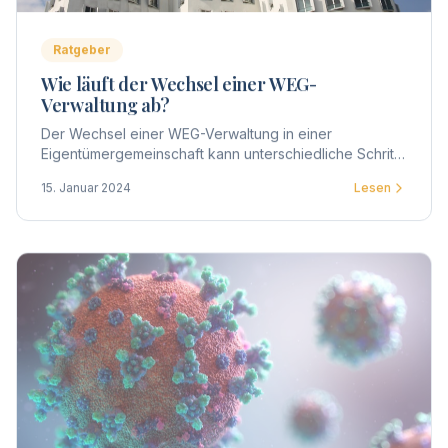
Ratgeber
Wie läuft der Wechsel einer WEG-
Verwaltung ab?
Der Wechsel einer WEG-Verwaltung in einer
Eigentümergemeinschaft kann unterschiedliche Schritte
und Prozesse umfassen. Hier ist eine allgemeine
15. Januar 2024
Lesen
Übersicht über den Ablauf.